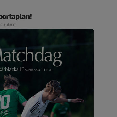
bortaplan!
mentarer