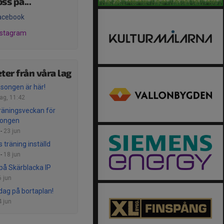
oss på...
acebook
nstagram
ter från våra lag
songen är här!
dag, 11:42
träningsveckan för
songen
 -
23 jun
 träning inställd
 -
18 jun
på Skärblacka IP
6 jun
ag på bortaplan!
4 jun