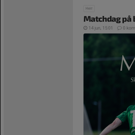
Herr
Matchdag på 
14 jun, 15:01
0 kom