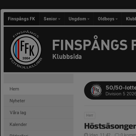
Finspångs FK
Senior
Ungdom
Oldboys
Klub
FINSPÅNGS 
Klubbsida
50/50-lotte
Hem
Division 5 202
Nyheter
Våra lag
Herr
Höstsäsongen 
Kalender
Idag, 11:42
0 komm