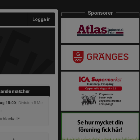
Sponsorer
Logga in
ande matcher
aug 15:00
| Division 5 Mellersta Herr Östergötland
r
rblacka IF