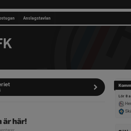
bstugan
Anslagstavlan
FK
riet
Komm
6
Lör 8 
Her
Skä
är här!
entarer