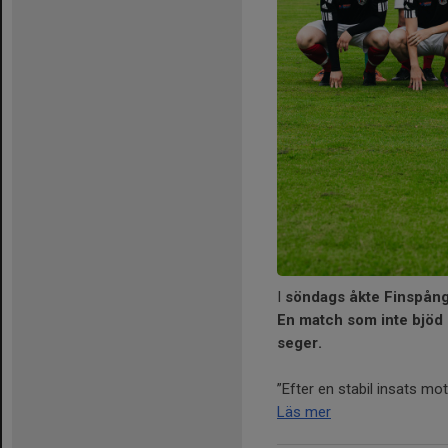
I
söndags åkte Finspångs 
En match som inte bjöd
seger.
”Efter en stabil insats mo
Läs mer