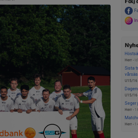
Följ 
F
I
Nyhe
Höstsä
Herr -
I
Sista 
vårsä
U15/16
Dagens
U15/16
Seger 
Herr -
1
Matchd
Herr -
1