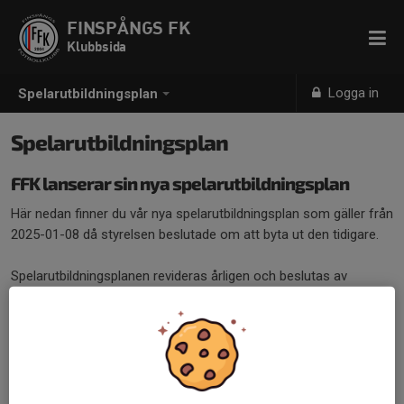
FINSPÅNGS FK
Klubbsida
Logga in
Spelarutbildningsplan
Spelarutbildningsplan
FFK lanserar sin nya spelarutbildningsplan
Här nedan finner du vår nya spelarutbildningsplan som gäller från
2025-01-08 då styrelsen beslutade om att byta ut den tidigare.
Spelarutbildningsplanen revideras årligen och beslutas av
styrelsen vid varje nytt år.
Spelarutbildningsplan