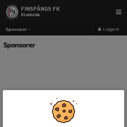
FINSPÅNGS FK
Klubbsida
Logga in
Sponsorer
Sponsorer