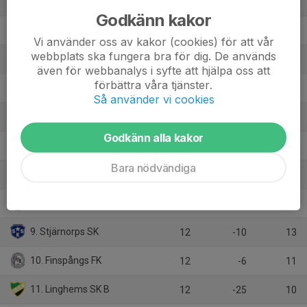
1. Torstorps IF B
12
32
31
Godkänn kakor
2. IFK Linköping FK
12
30
28
Vi använder oss av kakor (cookies) för att vår
webbplats ska fungera bra för dig. De används
3. Vånga IF
12
23
28
även för webbanalys i syfte att hjälpa oss att
förbättra våra tjänster.
4. BK Kenty
12
21
28
Så använder vi cookies
5. Ekängens IF
12
-4
15
Godkänn alla kakor
6. Norsholms IF
12
-5
15
Bara nödvändiga
7. Sonstorps IK
12
-1
14
8. Linköpings FF B
12
-8
13
9. Stjärnorps SK
12
-10
13
10. Finspångs FK
12
-6
11
11. Linghems SK B
12
-25
10