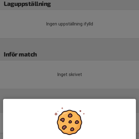
Laguppställning
Ingen uppställning ifylld
Inför match
Inget skrivet
Tabell
Division 5 Mellersta Herr
Östergötland
M
+/-
P