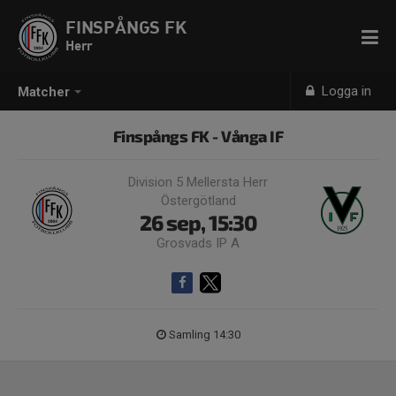
FINSPÅNGS FK
Herr
Logga in
Matcher
Finspångs FK - Vånga IF
Division 5 Mellersta Herr
Östergötland
26 sep, 15:30
Grosvads IP A
Samling 14:30