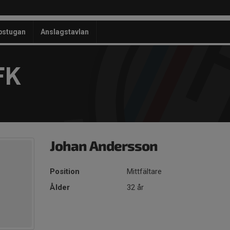
bstugan
Anslagstavlan
FK
Johan Andersson
Position
Mittfältare
Ålder
32 år