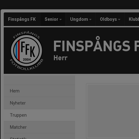
Finspångs FK
Senior
Ungdom
Oldboys
Klub
FINSPÅNGS 
Herr
Hem
Nyheter
Truppen
Matcher