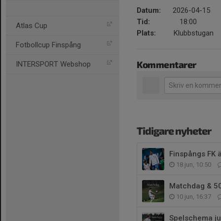
Datum:
2026-04-15
Tid:
18:00
Atlas Cup
Plats:
Klubbstugan
Fotbollcup Finspång
Kommentarer
INTERSPORT Webshop
Tidigare nyheter
Finspångs FK ä
18 jun, 10:50
Matchdag & 50/
10 jun, 16:37
Spelschema jun