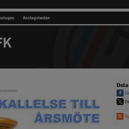
bstugan
Anslagstavlan
FK
Dela
mentarer
De
De
Ny