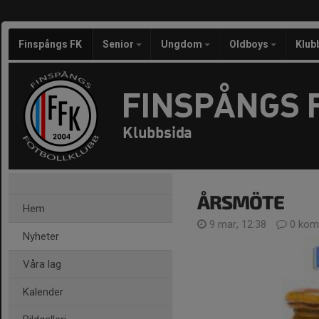
Finspångs FK
Senior
Ungdom
Oldboys
Klub
FINSPÅNGS 
Klubbsida
ÅRSMÖTE
Hem
9 mar, 12:38
0 kom
Nyheter
Våra lag
Kalender