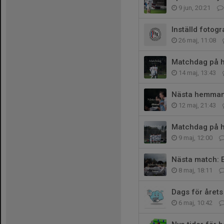
9 jun, 20:21
Inställd fotog
26 maj, 11:08
Matchdag på h
14 maj, 13:43
Nästa hemmam
12 maj, 21:43
Matchdag på 
9 maj, 12:00
Nästa match: 
8 maj, 18:11
Dags för årets
6 maj, 10:42