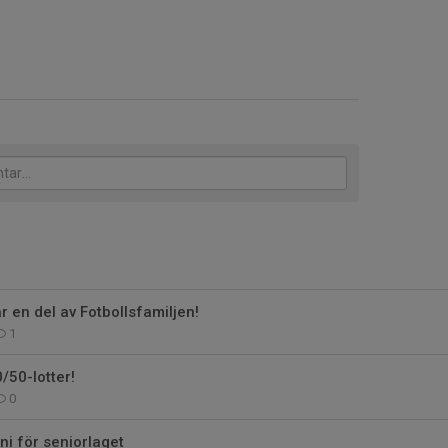
r en del av Fotbollsfamiljen!
1
50-lotter!
0
i för seniorlaget