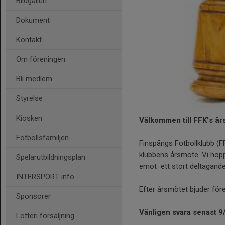
Bildgalleri
Dokument
Kontakt
Om föreningen
Bli medlem
Styrelse
Kiosken
Välkommen till FFK's å
Fotbollsfamiljen
Finspångs Fotbollklubb (F
klubbens årsmöte. Vi hopp
Spelarutbildningsplan
emot ett stort deltagande
INTERSPORT info.
Efter årsmötet bjuder för
Sponsorer
Vänligen svara senast 9/
Lotteri försäljning