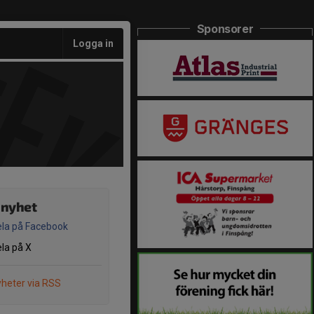
Sponsorer
Logga in
 nyhet
la på Facebook
la på X
heter via RSS