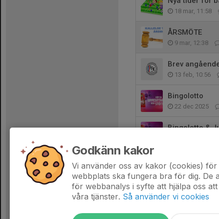
Nya tider för 
18 mar, 11:58
ÅRSMÖTE
9 mar, 12:38
Brev angåend
13 feb, 10:56
Bingolotto
22 dec 2025
Bingolotto & J
13 nov 2025
Godkänn kakor
FFK Årsfest 2
Vi använder oss av kakor (cookies) för 
7 nov 2025
webbplats ska fungera bra för dig. De
för webbanalys i syfte att hjälpa oss att
våra tjänster.
Så använder vi cookies