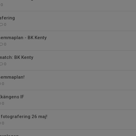
0
rafering
0
emmaplan - BK Kenty
0
atch: BK Kenty
0
hemmaplan!
0
Ekängens IF
0
 fotografering 26 maj!
0