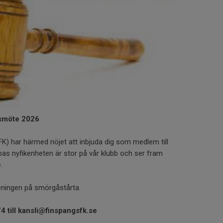
rsmöte 2026
FK) har härmed nöjet att inbjuda dig som medlem till
as nyfikenheten är stor på vår klubb och ser fram
.
eningen på smörgåstårta.
4 till kansli@finspangsfk.se