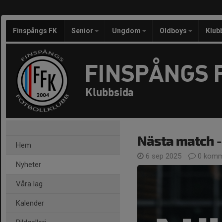
Finspångs FK
Senior
Ungdom
Oldboys
Klub
FINSPÅNGS 
Klubbsida
Nästa match 
Hem
6 sep 2025
0 komm
Nyheter
Våra lag
Kalender