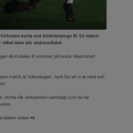
 förlusten borta mot Söderköpings IK. En match
 vilket även blir slutresultatet.
igen då Krokeks IF kommer på besök. Matchstart
ns match är Vallonbygen , tack för att ni är med och
en!
n, stötta vår verksamhet samtidigt som du tar
nboken.
 via länken nedan 📲