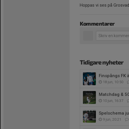
Hoppas vi ses på Grosvad
Kommentarer
Tidigare nyheter
Finspångs FK ä
18 jun, 10:50
Matchdag & 50/
10 jun, 16:37
Spelschema jun
9 jun, 20:21