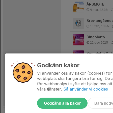
ÅRSMÖTE
9 mar, 12:38
Brev angåend
13 feb, 10:56
Bingolotto
22 dec 2025
Bingolotto & J
13 nov 2025
Godkänn kakor
FFK Årsfest 2
Vi använder oss av kakor (cookies) för 
7 nov 2025
webbplats ska fungera bra för dig. De
för webbanalys i syfte att hjälpa oss att
våra tjänster.
Så använder vi cookies
Godkänn alla kakor
Bara nöd