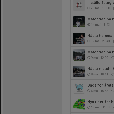
Inställd fotog
26 maj, 11:08
Matchdag på h
14 maj, 13:43
Nästa hemmam
12 maj, 21:43
Matchdag på 
9 maj, 12:00
Nästa match: 
8 maj, 18:11
Dags för årets
6 maj, 10:42
Nya tider för 
18 mar, 11:58