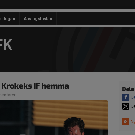
bstugan
Anslagstavlan
FK
- Krokeks IF hemma
Dela
entarer
De
De
Ny