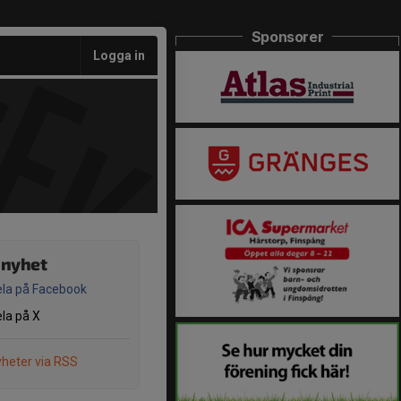
Sponsorer
Logga in
 nyhet
la på Facebook
la på X
heter via RSS