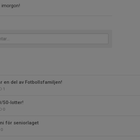
 imorgon!
r en del av Fotbollsfamiljen!
1
50-lotter!
0
i för seniorlaget
0