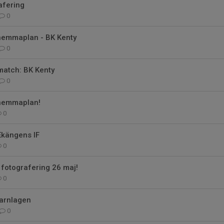
rafering
0
emmaplan - BK Kenty
0
atch: BK Kenty
0
hemmaplan!
0
Ekängens IF
0
 fotografering 26 maj!
0
barnlagen
0