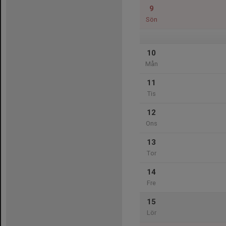
9
Sön
10
Mån
11
Tis
12
Ons
13
Tor
14
Fre
15
Lör