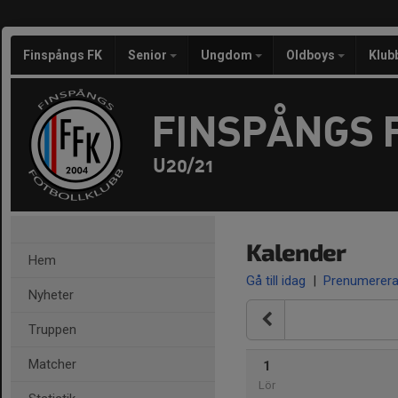
Finspångs FK
Senior
Ungdom
Oldboys
Klub
FINSPÅNGS 
U20/21
Kalender
Hem
Gå till idag
|
Prenumerer
Nyheter
Truppen
Matcher
1
Lör