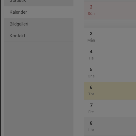
Statistik
2
Kalender
Sön
Bildgalleri
3
Kontakt
Mån
4
Tis
5
Ons
6
Tor
7
Fre
8
Lör