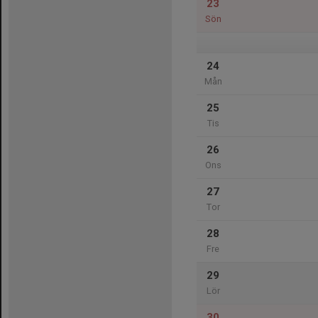
23
Sön
24
Mån
25
Tis
26
Ons
27
Tor
28
Fre
29
Lör
30