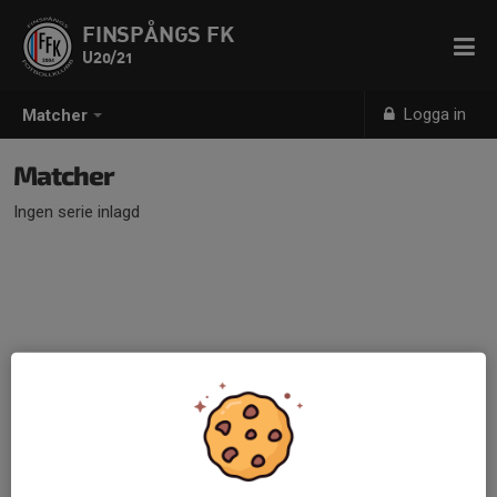
FINSPÅNGS FK
U20/21
Logga in
Matcher
Matcher
Ingen serie inlagd