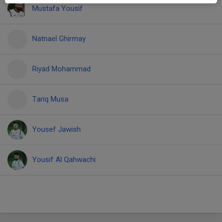
Mustafa Yousif
Natnael Ghirmay
Riyad Mohammad
Tariq Musa
Yousef Jawish
Yousif Al Qahwachi