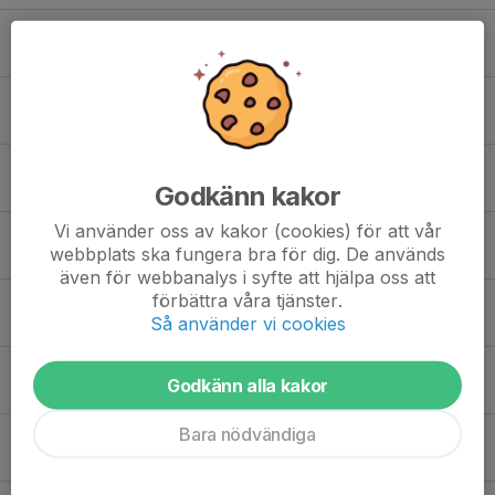
Humam Dahman
Merhawi Berihu
Mohamad Alkadi
Godkänn kakor
Vi använder oss av kakor (cookies) för att vår
Mohammed Al-Qahwachi
webbplats ska fungera bra för dig. De används
även för webbanalys i syfte att hjälpa oss att
förbättra våra tjänster.
Mohammed Ezan
Så använder vi cookies
Mohammed Omar
Godkänn alla kakor
Bara nödvändiga
Mueen Mohamad