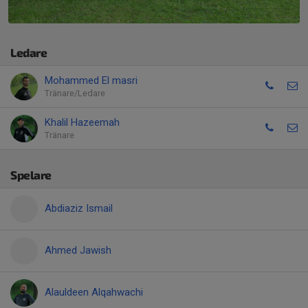
Ledare
Mohammed El masri
Tränare/Ledare
Khalil Hazeemah
Tränare
Spelare
Abdiaziz Ismail
Ahmed Jawish
Alauldeen Alqahwachi