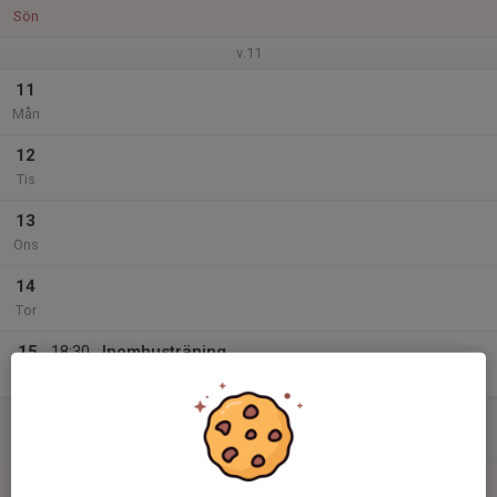
Sön
v.11
11
Mån
12
Tis
13
Ons
14
Tor
15
18:30
Inomhusträning
20:30
Fre
Högalidshallen
16
Lör
17