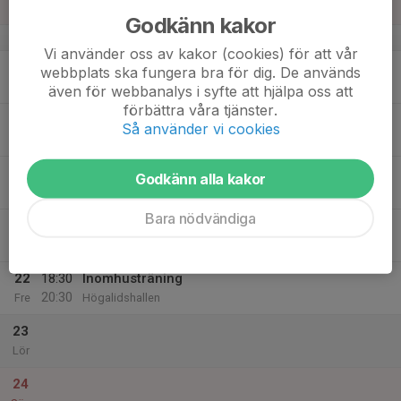
Sön
Godkänn kakor
v.12
Vi använder oss av kakor (cookies) för att vår
18
webbplats ska fungera bra för dig. De används
Mån
även för webbanalys i syfte att hjälpa oss att
förbättra våra tjänster.
19
Så använder vi cookies
Tis
20
Godkänn alla kakor
Ons
Bara nödvändiga
21
Tor
22
18:30
Inomhusträning
20:30
Fre
Högalidshallen
23
Lör
24