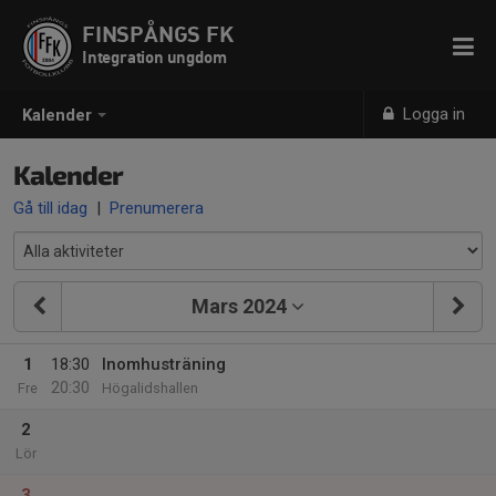
FINSPÅNGS FK
Integration ungdom
Logga in
Kalender
Kalender
Gå till idag
|
Prenumerera
Mars 2024
1
18:30
Inomhusträning
20:30
Fre
Högalidshallen
2
Lör
3