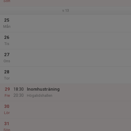
Sön
v.13
25
Mån
26
Tis
27
Ons
28
Tor
29
18:30
Inomhusträning
20:30
Fre
Högalidshallen
30
Lör
31
Sön