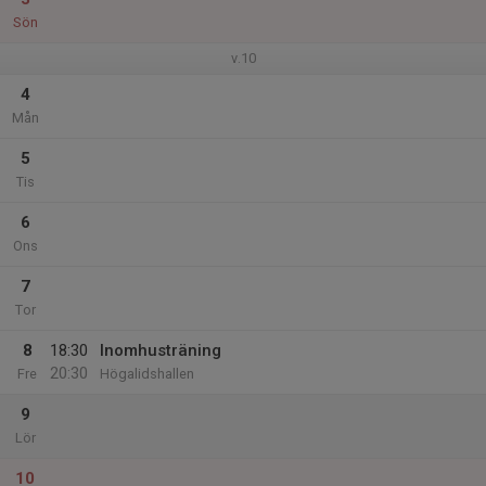
Sön
v.10
4
Mån
5
Tis
6
Ons
7
Tor
8
18:30
Inomhusträning
20:30
Fre
Högalidshallen
9
Lör
10