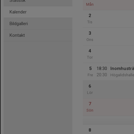
Statistik
Mån
Kalender
2
Tis
Bildgalleri
3
Kontakt
Ons
4
Tor
5
18:30
Inomhustr
20:30
Fre
Högalidshall
6
Lör
7
Sön
8