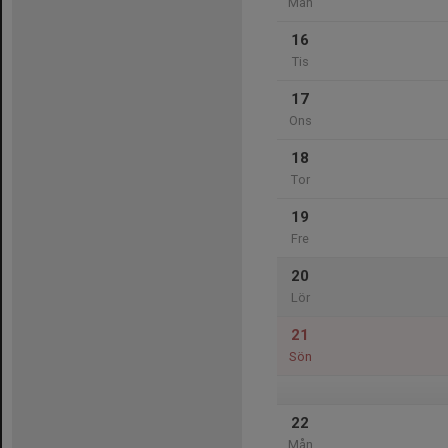
Mån
16
Tis
17
Ons
18
Tor
19
Fre
20
Lör
21
Sön
22
Mån