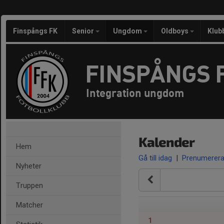
Finspångs FK
Senior
Ungdom
Oldboys
Klub
FINSPÅNGS 
Integration ungdom
Kalender
Hem
Gå till idag
|
Prenumerer
Nyheter
Truppen
Matcher
1