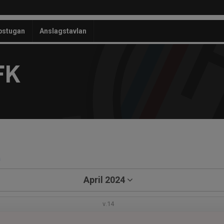
bstugan
Anslagstavlan
FK
a
April 2024
v.14