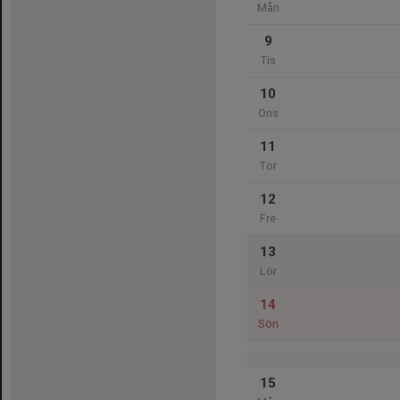
Mån
9
Tis
10
Ons
11
Tor
12
Fre
13
Lör
14
Sön
15