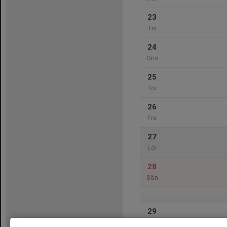
23
Tis
24
Ons
25
Tor
26
Fre
27
Lör
28
Sön
29
Mån