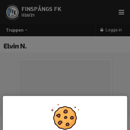
FINSPÅNGS FK
U20/21
Logga in
Truppen
Elvin N.
Position
-