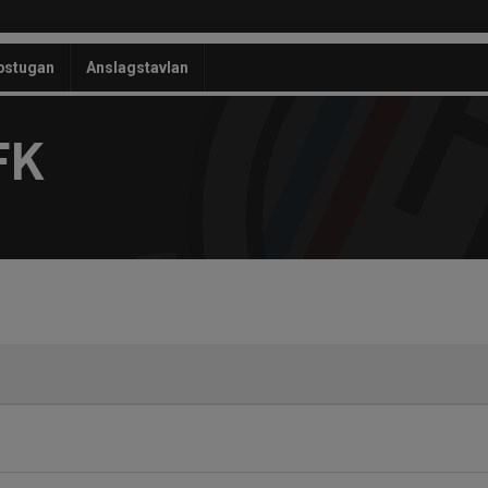
bstugan
Anslagstavlan
FK