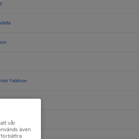
d
della
son
hman Yalahow
r
att vår
 används även
 förbättra