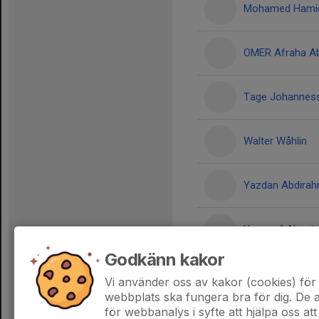
Mohamed Hami
OMER Afraha Ab
Tage Johannes
Walter Wåhlin
Yazdan Abdira
Youssef Almata
Godkänn kakor
Zayd Taffour
Vi använder oss av kakor (cookies) för 
webbplats ska fungera bra för dig. De
för webbanalys i syfte att hjälpa oss att