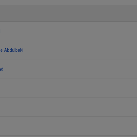
d
e Abdulbaki
ad