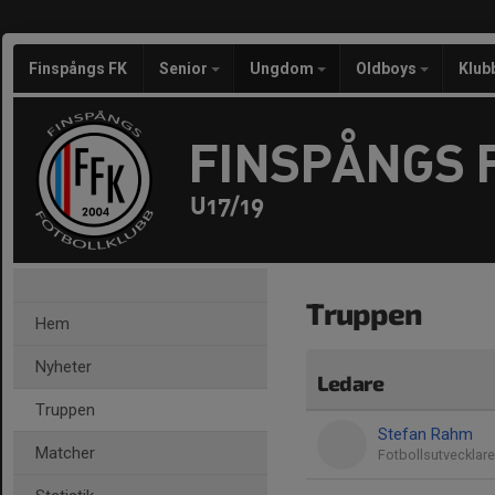
Finspångs FK
Senior
Ungdom
Oldboys
Klub
FINSPÅNGS 
U17/19
Truppen
Hem
Nyheter
Ledare
Truppen
Stefan Rahm
Matcher
Fotbollsutvecklare