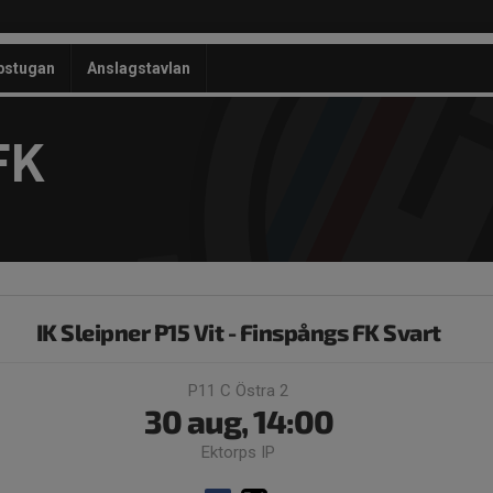
bstugan
Anslagstavlan
FK
IK Sleipner P15 Vit - Finspångs FK Svart
P11 C Östra 2
30 aug, 14:00
Ektorps IP