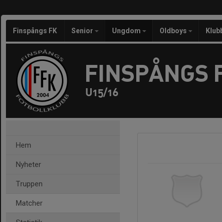
Finspångs FK
Senior
Ungdom
Oldboys
Klub
FINSPÅNGS 
U15/16
Hem
Nyheter
Truppen
Matcher