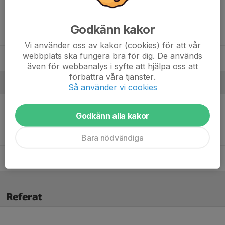
Mohammed Said
Godkänn kakor
Suhayb Muxudiin
Vi använder oss av kakor (cookies) för att vår
webbplats ska fungera bra för dig. De används
Vincent Fatoki Dyverfeldt
även för webbanalys i syfte att hjälpa oss att
förbättra våra tjänster.
Ledare
Så använder vi cookies
Asim Sapcanin
Ledare
Godkänn alla kakor
Daahir Muxudiin
Tränare
Bara nödvändiga
Said Mohammed Nur
Tränare
Referat