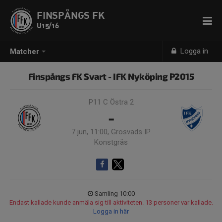
FINSPÅNGS FK
U15/16
Logga in
Matcher
Finspångs FK Svart - IFK Nyköping P2015
P11 C Östra 2
-
7 jun, 11:00, Grosvads IP
Konstgräs
Samling 10:00
Endast kallade kunde anmäla sig till aktiviteten. 13 personer var kallade.
Logga in här