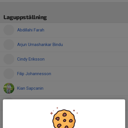
Laguppställning
Abdillahi Farah
Arjun Umashankar Bindu
Cindy Eriksson
Filip Johannesson
Kian Sapcanin
Mahdi Farah
Mauwiya Hamid Omer Mohammad