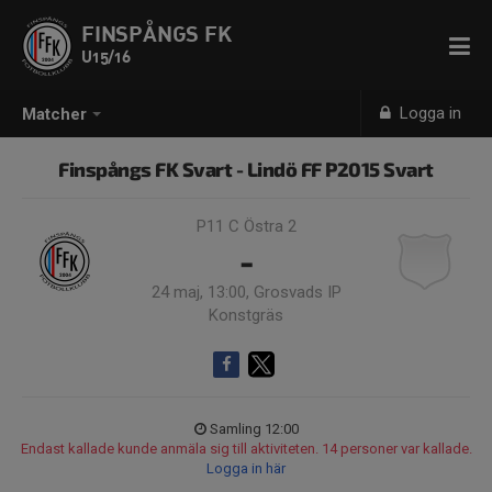
FINSPÅNGS FK
U15/16
Logga in
Matcher
Finspångs FK Svart - Lindö FF P2015 Svart
P11 C Östra 2
-
24 maj, 13:00, Grosvads IP
Konstgräs
Samling 12:00
Endast kallade kunde anmäla sig till aktiviteten. 14 personer var kallade.
Logga in här