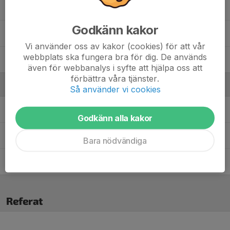
Mohammed Said
Godkänn kakor
Suhayb Muxudiin
Vi använder oss av kakor (cookies) för att vår
webbplats ska fungera bra för dig. De används
Vincent Fatoki Dyverfeldt
även för webbanalys i syfte att hjälpa oss att
förbättra våra tjänster.
Ledare
Så använder vi cookies
Asim Sapcanin
Ledare
Godkänn alla kakor
Daahir Muxudiin
Tränare
Bara nödvändiga
Said Mohammed Nur
Tränare
Referat