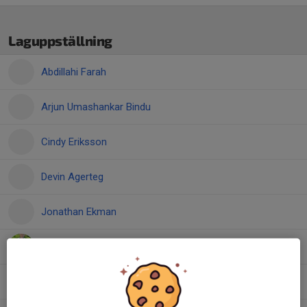
Laguppställning
Abdillahi Farah
Arjun Umashankar Bindu
Cindy Eriksson
Devin Agerteg
Jonathan Ekman
Kian Sapcanin
Mahdi Farah