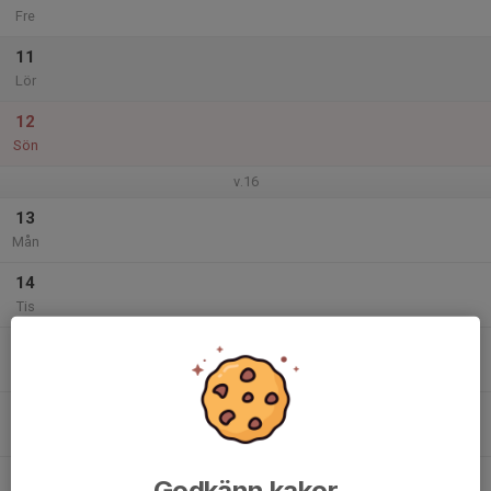
Fre
11
Lör
12
Sön
v.16
13
Mån
14
Tis
15
Ons
16
Tor
17
Godkänn kakor