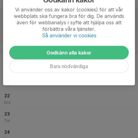
Fre
Vi använder oss av kakor (cookies) för att vår
18
webbplats ska fungera bra för dig. De används
Lör
även för webbanalys i syfte att hjälpa oss att
förbättra våra tjänster.
19
Så använder vi cookies
Sön
v.17
Godkänn alla kakor
20
Bara nödvändiga
Mån
21
Tis
22
Ons
23
Tor
24