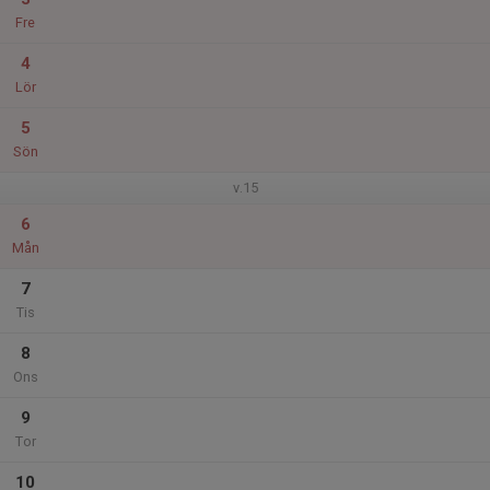
Fre
4
Lör
5
Sön
v.15
6
Mån
7
Tis
8
Ons
9
Tor
10