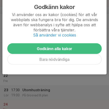
Sön
Godkänn kakor
v.21
Vi använder oss av kakor (cookies) för att vår
18
webbplats ska fungera bra för dig. De används
Mån
även för webbanalys i syfte att hjälpa oss att
förbättra våra tjänster.
19
Så använder vi cookies
Tis
20
Godkänn alla kakor
Ons
Bara nödvändiga
21
Tor
22
Fre
23
17:30
Utomhusträning
19:00
Lör
På Grosvad B plan
24