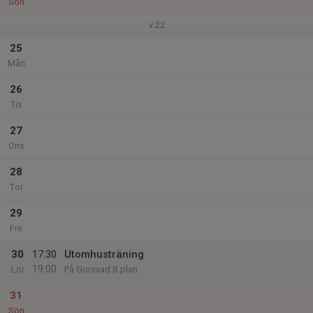
Sön
v.22
25
Mån
26
Tis
27
Ons
28
Tor
29
Fre
30
17:30
Utomhusträning
19:00
Lör
På Grosvad B plan
31
Sön