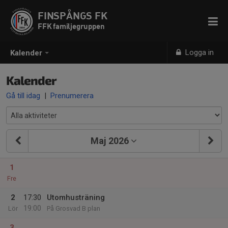
FINSPÅNGS FK
FFK familjegruppen
Logga in
Kalender
Kalender
Gå till idag
|
Prenumerera
Maj 2026
1
Fre
2
17:30
Utomhusträning
19:00
Lör
På Grosvad B plan
3