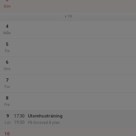
Sön
v.19
4
Mån
5
Tis
6
Ons
7
Tor
8
Fre
9
17:30
Utomhusträning
19:00
Lör
På Grosvad B plan
10