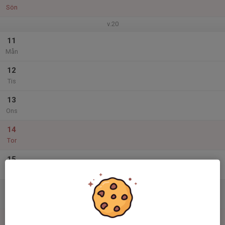
Sön
v.20
11
Mån
12
Tis
13
Ons
14
Tor
15
Fre
16
17:30
Utomhusträning
19:00
Lör
På Grosvad B plan
17