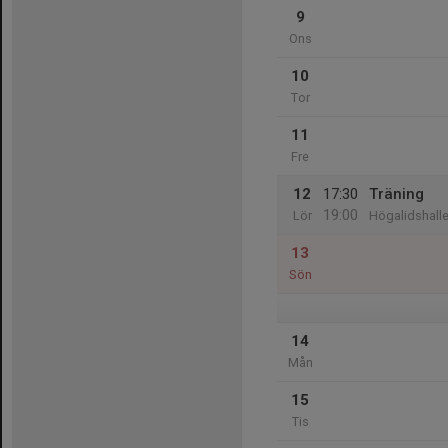
9
Ons
10
Tor
11
Fre
12
17:30
Träning
19:00
Lör
Högalidshall
13
Sön
14
Mån
15
Tis