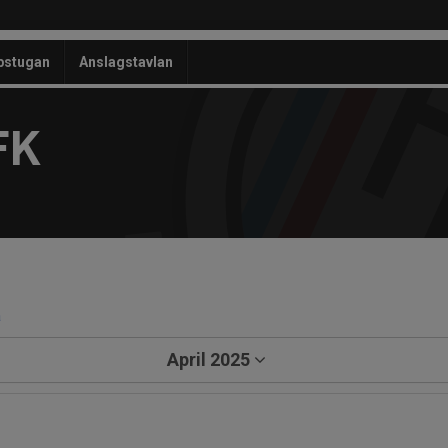
bstugan
Anslagstavlan
FK
a
April 2025