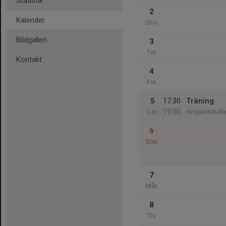
Statistik
2
Kalender
Ons
Bildgalleri
3
Tor
Kontakt
4
Fre
5
17:30
Träning
19:00
Lör
Högalidshall
6
Sön
7
Mån
8
Tis