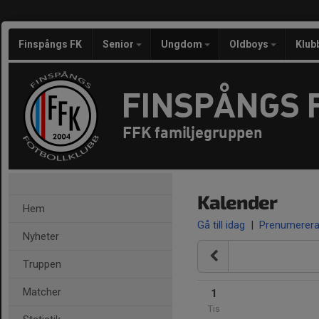
Finspångs FK
Senior
Ungdom
Oldboys
Klub
FINSPÅNGS 
FFK familjegruppen
Kalender
Hem
Gå till idag
|
Prenumerer
Nyheter
Truppen
Matcher
1
Tis