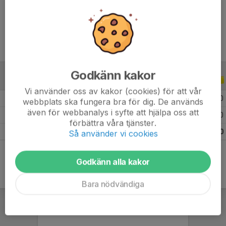
Ålder
18 år
Godkänn kakor
ALLA SERIER
ALLA ÅR
Vi använder oss av kakor (cookies) för att vår
2026
7
0
0
0
webbplats ska fungera bra för dig. De används
även för webbanalys i syfte att hjälpa oss att
2025
11
4
0
0
förbättra våra tjänster.
Totalt
18
4
0
0
Så använder vi cookies
Godkänn alla kakor
Bara nödvändiga