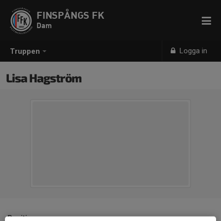
FINSPÅNGS FK
Dam
Logga in
Truppen
Lisa Hagström
Position
-