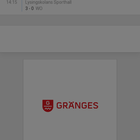
14:15
Lysingskolans Sporthall
3
-
0
WO