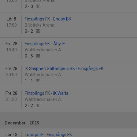
15:00
Billbäcks Arena
2
-
0
Lör 8
Finspångs FK - Eneby BK
17:00
Billbäcks Arena
0
-
2
Fre 28
Finspångs FK - Åby IF
18:40
Wahlbeckshallen A
0
-
5
Fre 28
IK Sleipner/Saltängens BK - Finspångs FK
20:00
Wahlbeckshallen A
1
-
1
Fre 28
Finspångs FK - IK Waria
21:20
Wahlbeckshallen A
2
-
2
December - 2025
Lör 13
Lotorps IF - Finspångs FK