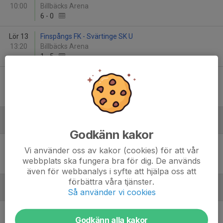
10:00
Billbäcks Arena
6
-
0
Lör 13
Finspångs FK - Svärtinge SK U
13:20
Billbäcks Arena
1
-
5
Lör 13
Dagsbergs IF - Finspångs FK
19:00
Billbäcks Arena
2
-
1
Januari
Godkänn kakor
Fre 23
Finspångs FK - Fornåsa IF Futsal
Vi använder oss av kakor (cookies) för att vår
19:30
Wahlbeckshallen B
webbplats ska fungera bra för dig. De används
0
-
1
även för webbanalys i syfte att hjälpa oss att
förbättra våra tjänster.
Så använder vi cookies
Februari
Fre 13
Finspångs FK - Dagsbergs IF
Godkänn alla kakor
18:00
Wahlbeckshallen B