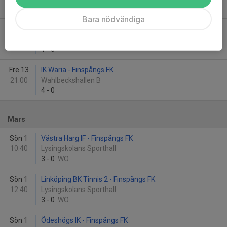
1
-
3
Bara nödvändiga
Fre 13
Finspångs FK - IK Sleipner/Saltängens BK
19:30
Wahlbeckshallen B
1
-
0
Fre 13
IK Waria - Finspångs FK
21:00
Wahlbeckshallen B
4
-
0
Mars
Sön 1
Västra Harg IF - Finspångs FK
10:40
Lysingskolans Sporthall
3
-
0
WO
Sön 1
Linköping BK Tinnis 2 - Finspångs FK
12:40
Lysingskolans Sporthall
3
-
0
WO
Sön 1
Ödeshögs IK - Finspångs FK