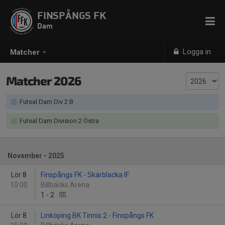
FINSPÅNGS FK
Dam
Logga in
Matcher
Matcher 2026
Futsal Dam Div 2 B
Futsal Dam Division 2 Östra
November - 2025
Lör 8
Finspångs FK - Skärblacka IF
10:00
Billbäcks Arena
1
-
2
Lör 8
Linköping BK Tinnis 2 - Finspångs FK