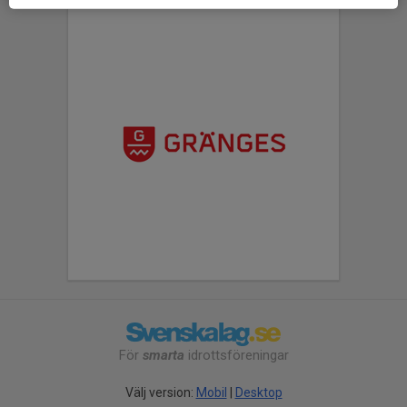
För
smarta
idrottsföreningar
Välj version:
Mobil
|
Desktop