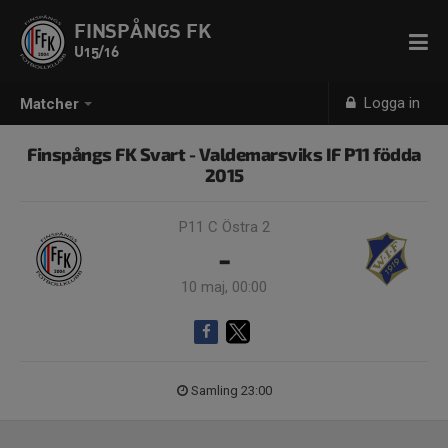
FINSPÅNGS FK
U15/16
Logga in
Matcher
Finspångs FK Svart - Valdemarsviks IF P11 födda
2015
P11 C Östra 2
-
10 maj, 00:00
Samling 23:00