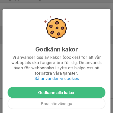
Ingen uppställning ifylld
Inför match
Godkänn kakor
Inget skrivet
Vi använder oss av kakor (cookies) för att vår
webbplats ska fungera bra för dig. De används
även för webbanalys i syfte att hjälpa oss att
Suhayb
22 jul, 14:59
förbättra våra tjänster.
hej
Så använder vi cookies
Godkänn alla kakor
Bara nödvändiga