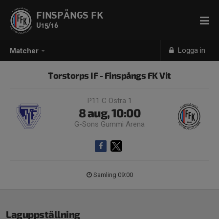
FINSPÅNGS FK
U15/16
Logga in
Matcher
Torstorps IF - Finspångs FK Vit
P11 C Östra 1
8 aug, 10:00
G-Sons Gummi Arena
Samling 09:00
Laguppställning