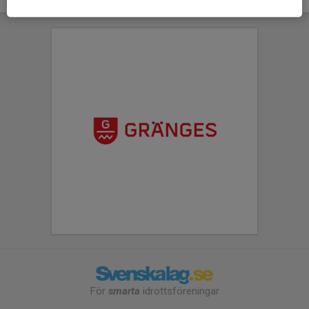
För
smarta
idrottsföreningar