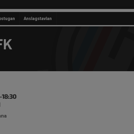
bstugan
Anslagstavlan
FK
0-18:30
d
nna