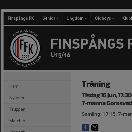
Finspångs FK
Senior
Ungdom
Oldboys
Klub
FINSPÅNGS 
U15/16
Träning
Hem
Tisdag 16 jun, 17:3
Nyheter
7-manna Gorasva
Truppen
Samling: 17:15, 7-ma
Matcher