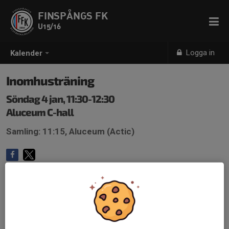
FINSPÅNGS FK
U15/16
Logga in
Kalender
Inomhusträning
Söndag 4 jan, 11:30-12:30
Aluceum C-hall
Samling: 11:15, Aluceum (Actic)