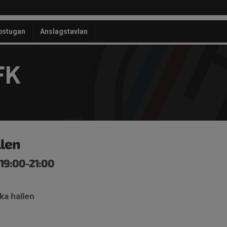
bstugan
Anslagstavlan
FK
llen
 19:00-21:00
ka hallen