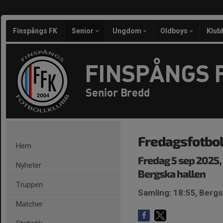
Finspångs FK
Senior
Ungdom
Oldboys
Klub
FINSPÅNGS 
Senior Bredd
Fredagsfotbo
Hem
Fredag 5 sep 2025,
Nyheter
Bergska hallen
Truppen
Samling: 18:55, Bergs
Matcher