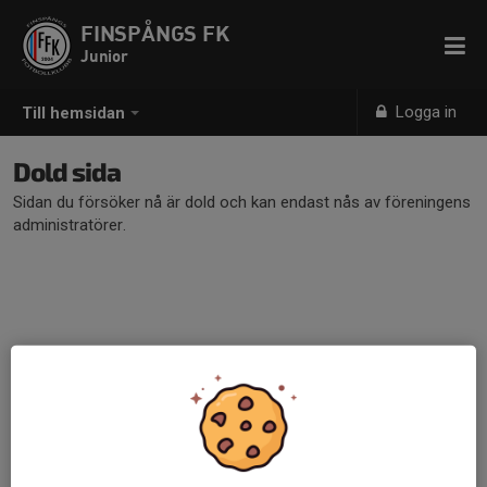
FINSPÅNGS FK
Junior
Logga in
Till hemsidan
Dold sida
Sidan du försöker nå är dold och kan endast nås av föreningens
administratörer.