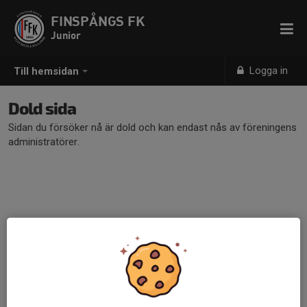
FINSPÅNGS FK
Junior
Logga in
Till hemsidan
Dold sida
Sidan du försöker nå är dold och kan endast nås av föreningens
administratörer.