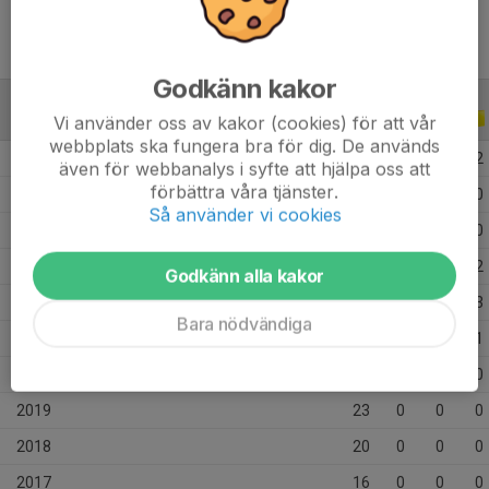
Godkänn kakor
ALLA SERIER
ALLA ÅR
Vi använder oss av kakor (cookies) för att vår
webbplats ska fungera bra för dig. De används
2026
4
2
0
2
även för webbanalys i syfte att hjälpa oss att
förbättra våra tjänster.
2025
22
2
1
0
Så använder vi cookies
2024
24
1
0
0
2023
43
6
2
2
Godkänn alla kakor
2022
49
6
1
3
Bara nödvändiga
2021
18
3
0
1
2020
17
0
0
0
2019
23
0
0
0
2018
20
0
0
0
2017
16
0
0
0