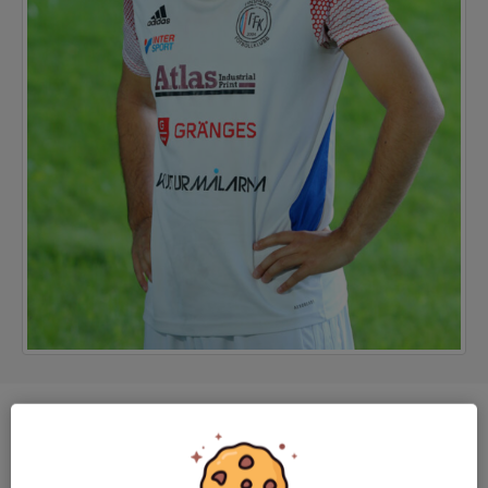
Position
Back
Ålder
21 år