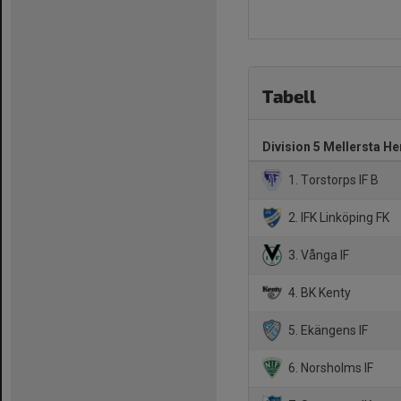
Tabell
Division 5 Mellersta H
1. Torstorps IF B
2. IFK Linköping FK
3. Vånga IF
4. BK Kenty
5. Ekängens IF
6. Norsholms IF