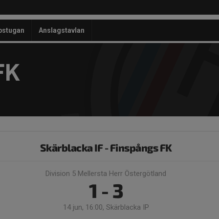
bstugan
Anslagstavlan
FK
Skärblacka IF - Finspångs FK
Division 5 Mellersta Herr Östergötland
1 - 3
14 jun, 16:00, Skärblacka IP