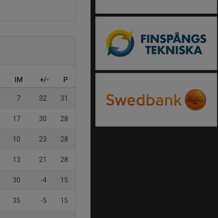
IM
+/-
P
7
32
31
17
30
28
10
23
28
13
21
28
30
-4
15
35
-5
15