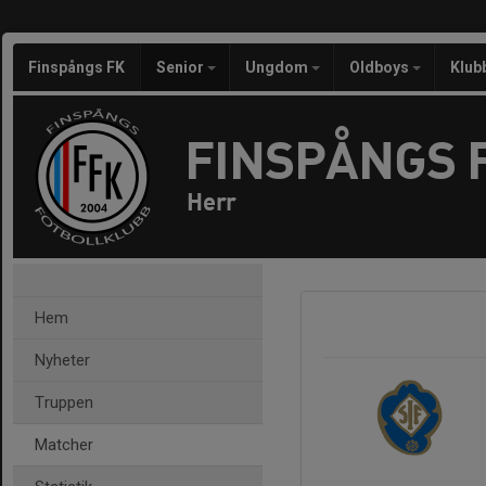
Finspångs FK
Senior
Ungdom
Oldboys
Klub
FINSPÅNGS 
Herr
Hem
Nyheter
Truppen
Matcher