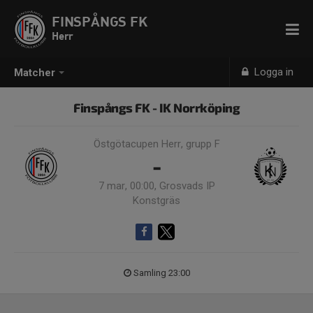
FINSPÅNGS FK
Herr
Logga in
Matcher
Finspångs FK - IK Norrköping
Östgötacupen Herr, grupp F
-
7 mar, 00:00, Grosvads IP
Konstgräs
Samling 23:00