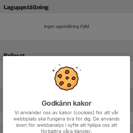
Laguppställning
Ingen uppställning ifylld
Referat
Inget referat skrivet
Godkänn kakor
Tabell
Vi använder oss av kakor (cookies) för att vår
webbplats ska fungera bra för dig. De används
Östgötacupen Herr, grupp F
M
+/-
P
även för webbanalys i syfte att hjälpa oss att
förbättra våra tjänster.
1. Linköpings FF
4
11
10