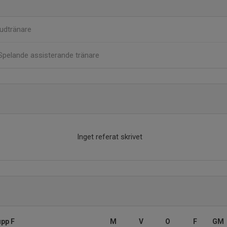
udtränare
Spelande assisterande tränare
Inget referat skrivet
upp F
M
V
O
F
GM