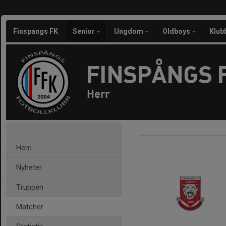
Finspångs FK
Senior
Ungdom
Oldboys
Klub
FINSPÅNGS 
Herr
Hem
Nyheter
Truppen
Matcher