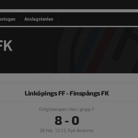
bstugan
Anslagstavlan
FK
Linköpings FF - Finspångs FK
Östgötacupen Herr, grupp F
8 - 0
28 feb, 12:15, Ryd Airdome