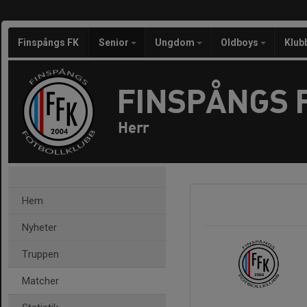
Finspångs FK
Senior
Ungdom
Oldboys
Klub
FINSPÅNGS 
Herr
Hem
Nyheter
Truppen
Matcher