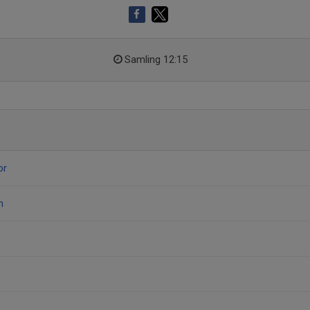
Samling 12:15
or
n