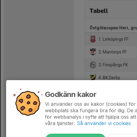
Tabell
Östgötacupen Herr, gr
1. Linköpings FF
2. Mantorps FF
3. Finspångs FK
4. BK Derby
5. Tallboda IF
Godkänn kakor
6. IK Norrköping
Vi använder oss av kakor (cookies) för 
webbplats ska fungera bra för dig. De
för webbanalys i syfte att hjälpa oss att
våra tjänster.
Så använder vi cookies