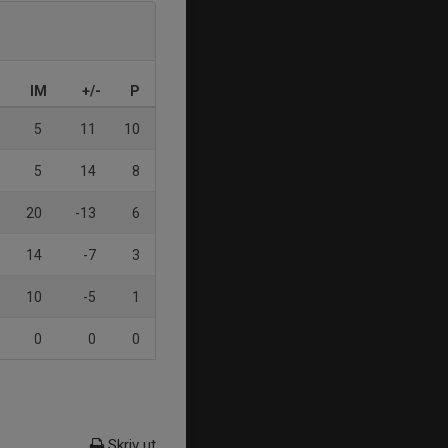
IM
+/-
P
5
11
10
5
14
8
20
-13
6
14
-7
3
10
-5
1
0
0
0
Skriv ut