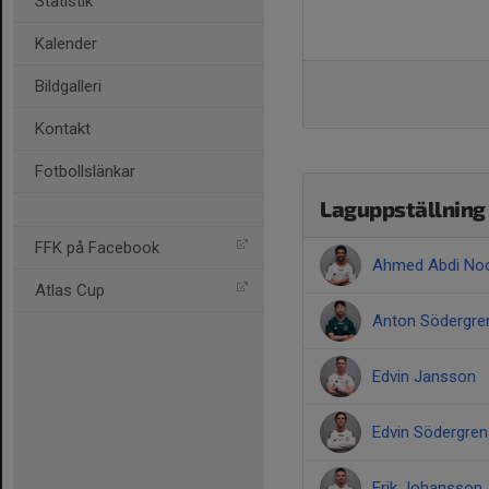
Statistik
Kalender
Bildgalleri
Kontakt
Fotbollslänkar
Laguppställning
FFK på Facebook
Ahmed Abdi No
Atlas Cup
Anton Södergre
Edvin Jansson
Edvin Södergren
Erik Johansson