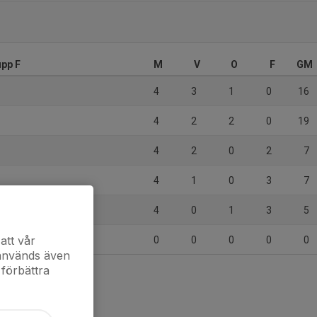
upp F
M
V
O
F
GM
4
3
1
0
16
4
2
2
0
19
4
2
0
2
7
4
1
0
3
7
4
0
1
3
5
att vår
0
0
0
0
0
 används även
 förbättra