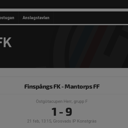
bstugan
Anslagstavlan
FK
Finspångs FK - Mantorps FF
Östgötacupen Herr, grupp F
1 - 9
21 feb, 13:15, Grosvads IP Konstgräs