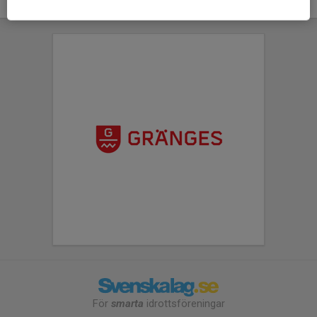
För
smarta
idrottsföreningar