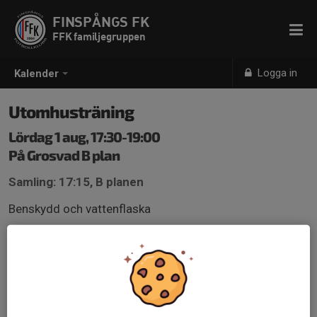
FINSPÅNGS FK
FFK familjegruppen
Logga in
Kalender
Utomhusträning
Lördag 1 aug, 17:30-19:00
På Grosvad B plan
Samling: 17:15, B planen
Benskydd och vattenflaska