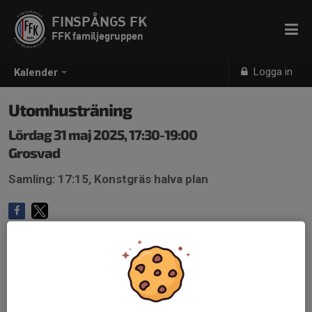
FINSPÅNGS FK
FFK familjegruppen
Logga in
Kalender
Utomhusträning
Lördag 31 maj 2025, 17:30-19:00
Grosvad
Samling: 17:15, Konstgräs halva plan