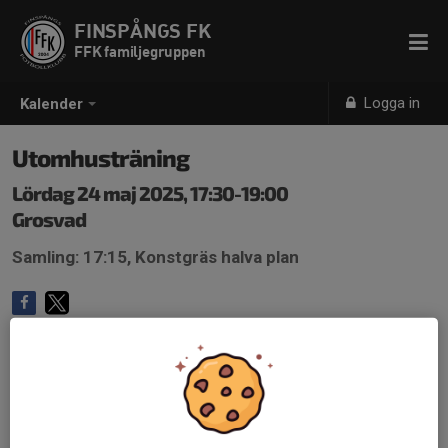
FINSPÅNGS FK
FFK familjegruppen
Logga in
Kalender
Utomhusträning
Lördag 24 maj 2025, 17:30-19:00
Grosvad
Samling: 17:15, Konstgräs halva plan